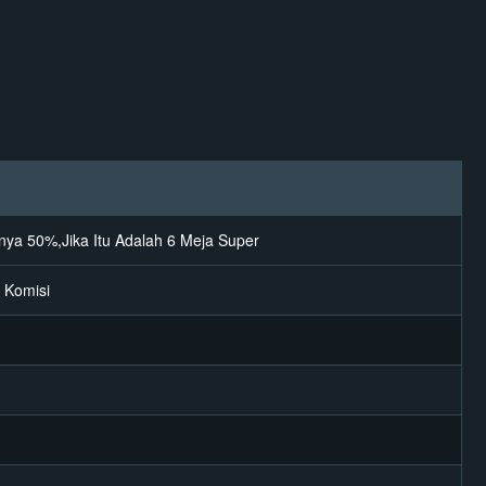
ya 50%,jika Itu Adalah 6 Meja Super
 Komisi