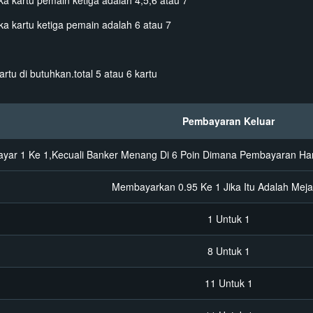
ika kartu pemain ketiga adalah 4,5,6 atau 7
ika kartu ketiga pemain adalah 6 atau 7
u di butuhkan.total 5 atau 6 kartu
Pembayaran Keluar
ayar 1 Ke 1,kecuali Banker Menang Di 6 Poin Dimana Pembayaran Han
Membayarkan 0.95 Ke 1 Jika Itu Adalah Meja
1 Untuk 1
8 Untuk 1
11 Untuk 1