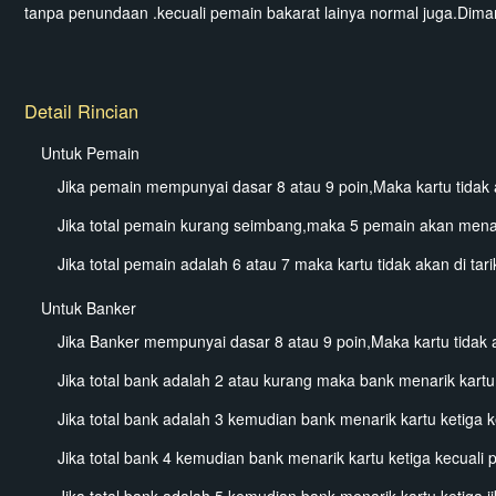
tanpa penundaan .kecuali pemain bakarat lainya normal juga.Dimana
Detail Rincian
Untuk Pemain
Jika pemain mempunyai dasar 8 atau 9 poin,Maka kartu tidak ak
Jika total pemain kurang seimbang,maka 5 pemain akan menar
Jika total pemain adalah 6 atau 7 maka kartu tidak akan di tari
Untuk Banker
Jika Banker mempunyai dasar 8 atau 9 poin,Maka kartu tidak ak
Jika total bank adalah 2 atau kurang maka bank menarik kart
Jika total bank adalah 3 kemudian bank menarik kartu ketiga k
Jika total bank 4 kemudian bank menarik kartu ketiga kecuali p