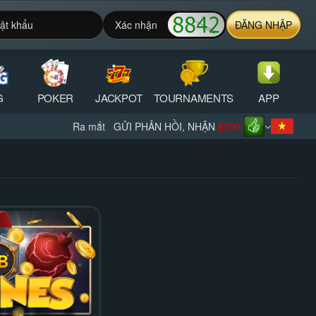
ĐĂNG NHẬP
G
POKER
JACKPOT
TOURNAMENTS
APP
Ra mắt trò chơi mới đầy hấp dẫn: Khám phá B2B Mines
GỬI PHẢN HỒI, NHẬN
$200!