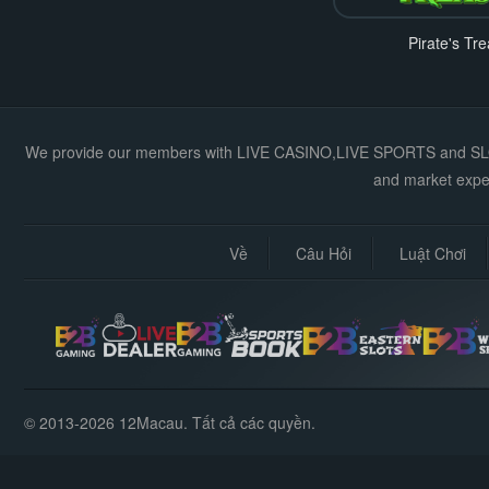
Pirate's Tr
We provide our members with LIVE CASINO,LIVE SPORTS and SLOT 
and market exper
Về
Câu Hỏi
Luật Chơi
© 2013-2026 12Macau. Tất cả các quyền.