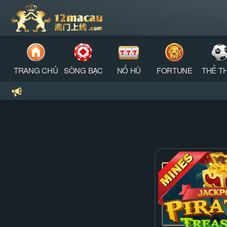
TRANG CHỦ
SÒNG BẠC
NỔ HŨ
FORTUNE
THỂ T