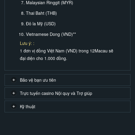
Thể Thao
Malaysian Ringgit (MYR)
Thai Baht (THB)
Số Đề
Đô la Mỹ (USD)
Vietnamese Dong (VND)**
Bingo
Lưu ý: :
1 đơn vị đồng Việt Nam (VND) trong 12Macau sẽ
đại diện cho 1.000 đồng.
Mines
Bảo vệ bạn ưu tiên
Crash
Trực tuyến casino Nội quy và Trợ giúp
RNG
Kỹ thuật
Poker