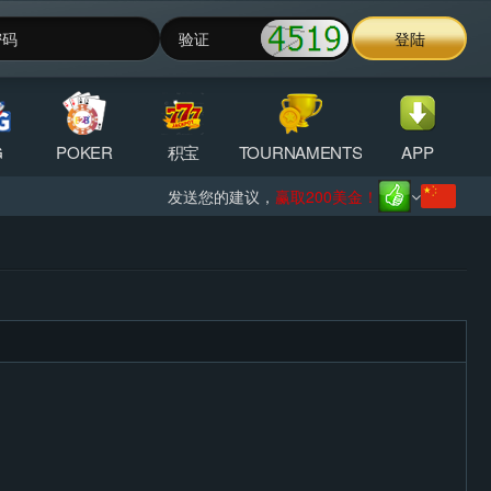
登陆
G
POKER
积宝
TOURNAMENTS
APP
发送您的建议，
激動人心的新品發布：立即探索B2B掃雷-
赢取200美金！