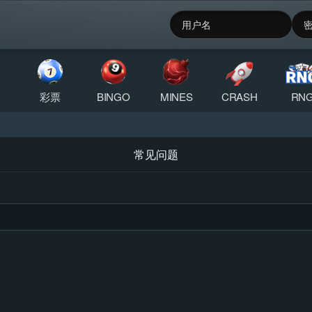
彩票
BINGO
MINES
CRASH
RN
常见问题
QR Android